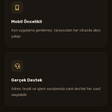
Mobil Öncelikli
Ayrı uygulama gerekmez; tarayıcıdan her cihazda akıcı
çalışır.
Gerçek Destek
Adres teyidi ve işlem sorularında canlı destek her saat
ulaşılabilir.