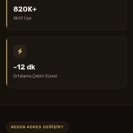
820K+
Aktif Üye
~12 dk
Ortalama Çekim Süresi
NEDEN ADRES DEĞIŞIR?