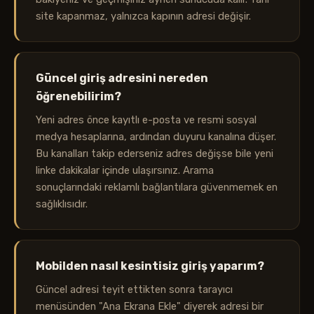
site kapanmaz, yalnızca kapının adresi değişir.
Güncel giriş adresini nereden
öğrenebilirim?
Yeni adres önce kayıtlı e-posta ve resmi sosyal
medya hesaplarına, ardından duyuru kanalına düşer.
Bu kanalları takip ederseniz adres değişse bile yeni
linke dakikalar içinde ulaşırsınız. Arama
sonuçlarındaki reklamlı bağlantılara güvenmemek en
sağlıklısıdır.
Mobilden nasıl kesintisiz giriş yaparım?
Güncel adresi teyit ettikten sonra tarayıcı
menüsünden "Ana Ekrana Ekle" diyerek adresi bir