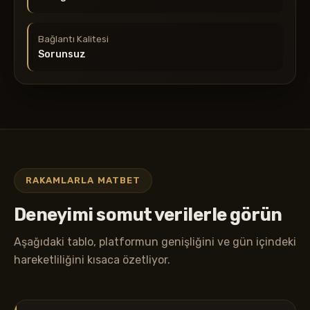
Bağlantı Kalitesi
Sorunsuz
RAKAMLARLA MATBET
Deneyimi somut verilerle görün
Aşağıdaki tablo, platformun genişliğini ve gün içindeki
hareketliliğini kısaca özetliyor.