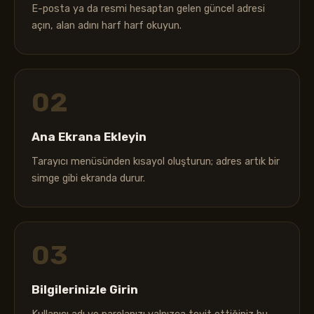
E-posta ya da resmi hesaptan gelen güncel adresi
açın, alan adını harf harf okuyun.
02
Ana Ekrana Ekleyin
Tarayıcı menüsünden kısayol oluşturun; adres artık bir
simge gibi ekranda durur.
03
Bilgilerinizle Girin