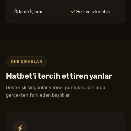
Ödeme İşlemi
Hızlı ve izlenebilir
ÖNE ÇIKANLAR
Matbet'i tercih ettiren yanlar
Gösterişli sloganlar yerine, günlük kullanımda
gerçekten fark eden başlıklar.