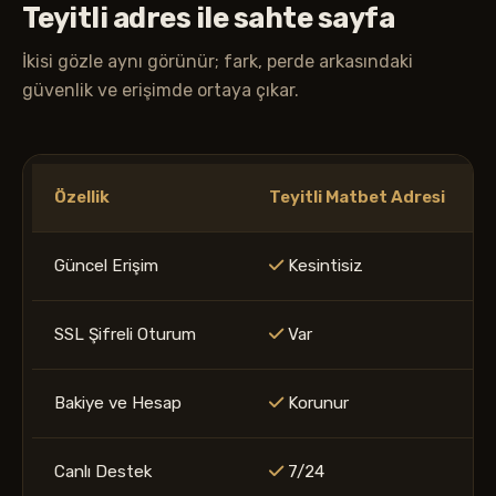
Teyitli adres ile sahte sayfa
İkisi gözle aynı görünür; fark, perde arkasındaki
güvenlik ve erişimde ortaya çıkar.
Özellik
Teyitli Matbet Adresi
Güncel Erişim
Kesintisiz
SSL Şifreli Oturum
Var
Bakiye ve Hesap
Korunur
Canlı Destek
7/24