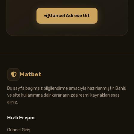
Güncel Adrese Git
Matbet
Bu sayfa bağımsız bilgilendirme amacıyla hazırlanmıştır. Bahis
ve site kullanımına dair kararlarınızda resmi kaynakları esas
alınız.
Hızlı Erişim
Güncel Giriş