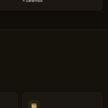
Garantisiz