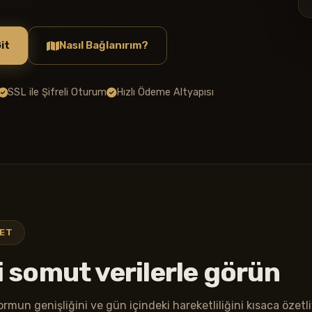
it
Nasıl Bağlanırım?
SSL ile Şifreli Oturum
Hızlı Ödeme Altyapısı
ET
 somut verilerle görün
ormun genişliğini ve gün içindeki hareketliliğini kısaca özetli