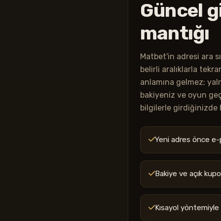
Güncel gi
mantığı
Matbet'in adresi ara s
belirli aralıklarla tek
anlamına gelmez; yalnı
bakiyeniz ve oyun geçm
bilgilerle girdiğinizde
Yeni adres önce e-
Bakiye ve açık kupon
Kısayol yöntemiyle 