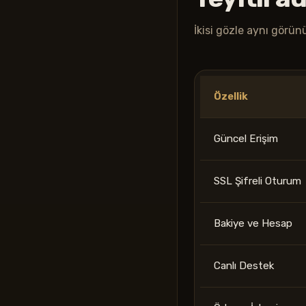
İkisi gözle aynı görün
Özellik
Güncel Erişim
SSL Şifreli Oturum
Bakiye ve Hesap
Canlı Destek