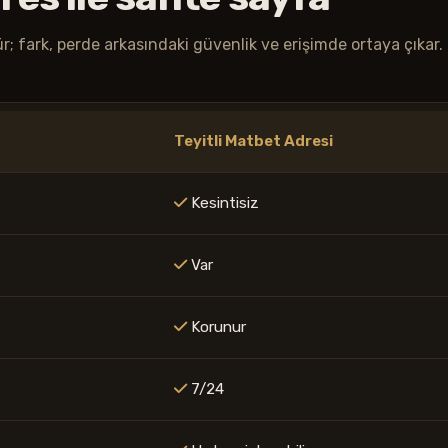
ür; fark, perde arkasındaki güvenlik ve erişimde ortaya çıkar.
Teyitli Matbet Adresi
Kesintisiz
Var
Korunur
7/24