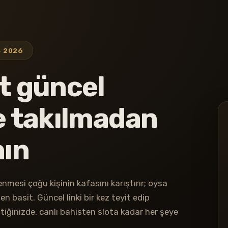
Ş 2026
t güncel
e takılmadan
nın
enmesi çoğu kişinin kafasını karıştırır; oysa
basit. Güncel linki bir kez teyit edip
iğinizde, canlı bahisten slota kadar her şeye