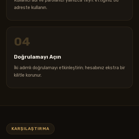
Kullanıcı adı ve parolanızı yalnızca teyit ettiğiniz bu
adreste kullanın.
04
Doğrulamayı Açın
İki adımlı doğrulamayı etkinleştirin; hesabınız ekstra bir
kilitle korunur.
KARŞILAŞTIRMA