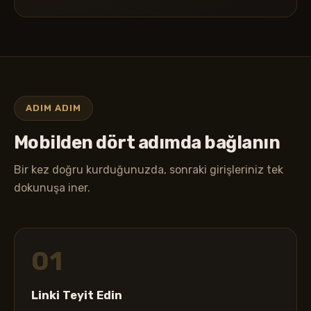
ADIM ADIM
Mobilden dört adımda bağlanın
Bir kez doğru kurduğunuzda, sonraki girişleriniz tek
dokunuşa iner.
01
Linki Teyit Edin