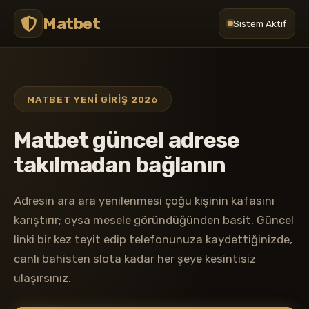
Matbet
Sistem Aktif
MATBET YENI GIRIŞ 2026
Matbet güncel adrese
takılmadan bağlanın
Adresin ara ara yenilenmesi çoğu kişinin kafasını
karıştırır; oysa mesele göründüğünden basit. Güncel
linki bir kez teyit edip telefonunuza kaydettiğinizde,
canlı bahisten slota kadar her şeye kesintisiz
ulaşırsınız.