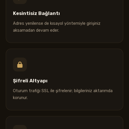
Kesintisiz Bağlantı
Adres yenilense de kısayol yöntemiyle girişiniz
aksamadan devam eder.
Şifreli Altyapı
Oturum trafiği SSL ile şifrelenir; bilgileriniz aktarımda
korunur.