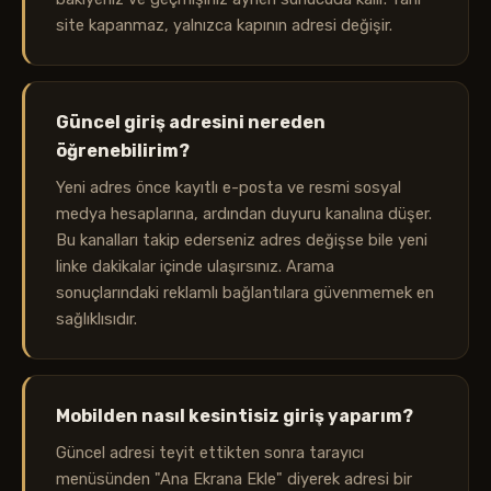
site kapanmaz, yalnızca kapının adresi değişir.
Güncel giriş adresini nereden
öğrenebilirim?
Yeni adres önce kayıtlı e-posta ve resmi sosyal
medya hesaplarına, ardından duyuru kanalına düşer.
Bu kanalları takip ederseniz adres değişse bile yeni
linke dakikalar içinde ulaşırsınız. Arama
sonuçlarındaki reklamlı bağlantılara güvenmemek en
sağlıklısıdır.
Mobilden nasıl kesintisiz giriş yaparım?
Güncel adresi teyit ettikten sonra tarayıcı
menüsünden "Ana Ekrana Ekle" diyerek adresi bir