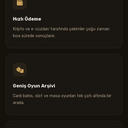
Hızlı Ödeme
Kripto ve e-cüzdan tarafında çekimler çoğu zaman
kısa sürede sonuçlanır.
Geniş Oyun Arşivi
Canlı bahis, slot ve masa oyunları tek çatı altında bir
arada.