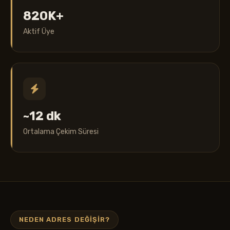
820K+
Aktif Üye
~12 dk
Ortalama Çekim Süresi
NEDEN ADRES DEĞIŞIR?