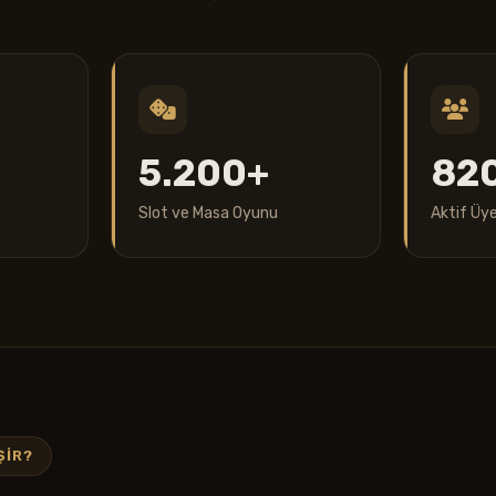
5.200+
82
Slot ve Masa Oyunu
Aktif Üy
ŞIR?