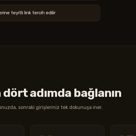
ine teyitli link tercih edilir
 dört adımda bağlanın
nuzda, sonraki girişleriniz tek dokunuşa iner.