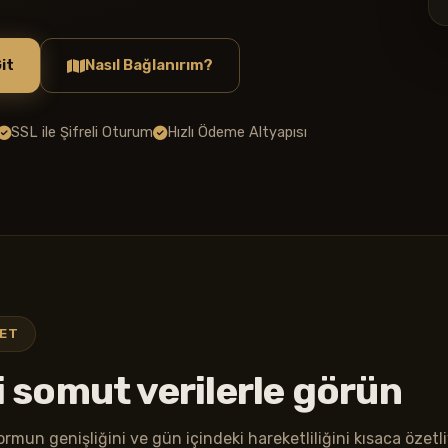
it
Nasıl Bağlanırım?
SSL ile Şifreli Oturum
Hızlı Ödeme Altyapısı
ET
 somut verilerle görün
ormun genişliğini ve gün içindeki hareketliliğini kısaca özetli