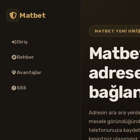
Matbet
MATBET YENI GIRI
Giriş
Matbe
Rehber
adres
Avantajlar
bağla
SSS
Adresin ara ara yenil
mesele göründüğünden 
telefonunuza kaydett
kesintisiz ulaşırsınız.