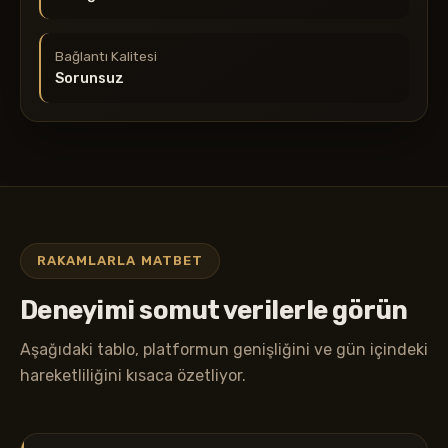
Bağlantı Kalitesi
Sorunsuz
RAKAMLARLA MATBET
Deneyimi somut verilerle görün
Aşağıdaki tablo, platformun genişliğini ve gün içindeki
hareketliliğini kısaca özetliyor.