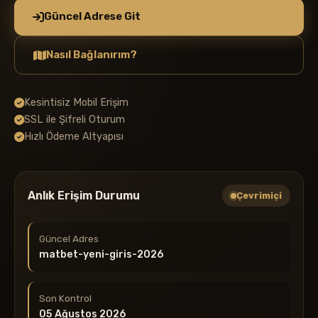
Güncel Adrese Git
Nasıl Bağlanırım?
Kesintisiz Mobil Erişim
SSL ile Şifreli Oturum
Hızlı Ödeme Altyapısı
Anlık Erişim Durumu
Çevrimiçi
Güncel Adres
matbet-yeni-giris-2026
Son Kontrol
05 Ağustos 2026