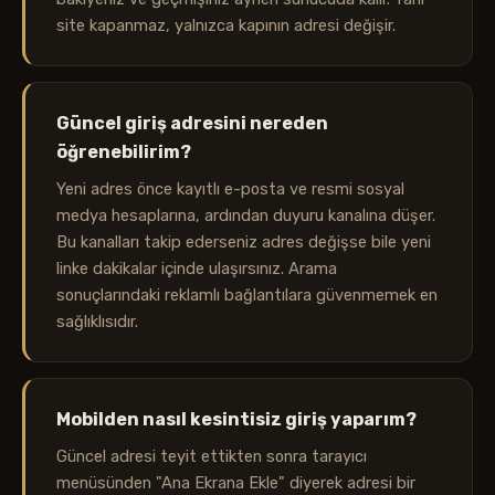
site kapanmaz, yalnızca kapının adresi değişir.
Güncel giriş adresini nereden
öğrenebilirim?
Yeni adres önce kayıtlı e-posta ve resmi sosyal
medya hesaplarına, ardından duyuru kanalına düşer.
Bu kanalları takip ederseniz adres değişse bile yeni
linke dakikalar içinde ulaşırsınız. Arama
sonuçlarındaki reklamlı bağlantılara güvenmemek en
sağlıklısıdır.
Mobilden nasıl kesintisiz giriş yaparım?
Güncel adresi teyit ettikten sonra tarayıcı
menüsünden "Ana Ekrana Ekle" diyerek adresi bir