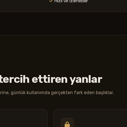
Hızlı ve izlenebilir
tercih ettiren yanlar
erine, günlük kullanımda gerçekten fark eden başlıklar.