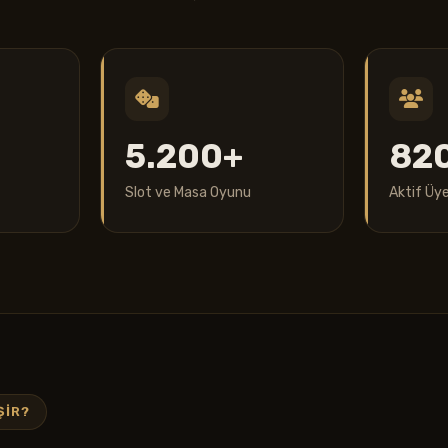
5.200+
82
Slot ve Masa Oyunu
Aktif Üy
ŞIR?