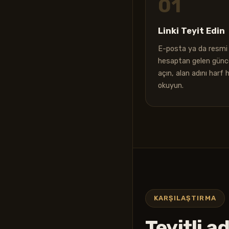
01
Linki Teyit Edin
E-posta ya da resmi
hesaptan gelen günce
açın, alan adını harf 
okuyun.
KARŞILAŞTIRMA
Teyitli a