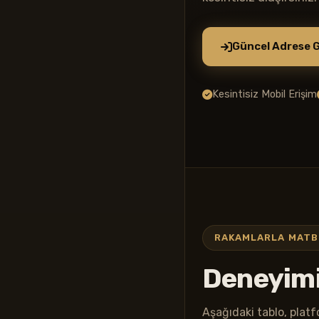
Güncel Adrese G
Kesintisiz Mobil Erişim
RAKAMLARLA MATB
Deneyimi
Aşağıdaki tablo, platf