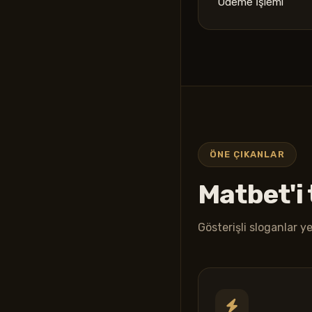
Ödeme İşlemi
ÖNE ÇIKANLAR
Matbet'i 
Gösterişli sloganlar y