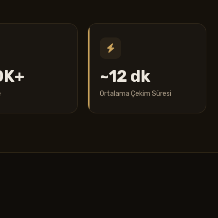
0K+
~12 dk
e
Ortalama Çekim Süresi