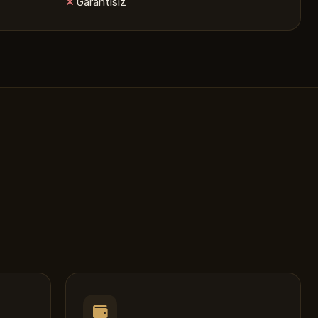
Garantisiz