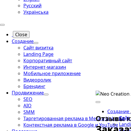
Русский
Українська
Close
Создание
Сайт визитка
Landing Page
Корпоративный сайт
Интернет-магазин
Мобильное приложение
Видеоролик
Брендинг
Продвижение
SEO
AIO
Создание
SMM
Отзывы к
Сайт
Таргетированная реклама в Meta и LinkedIn
Land
Контекстная реклама в Google и YouTube
Заказа
Заказа
Заказа
Заказа
Корп