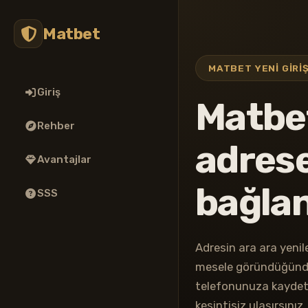
Matbet
MATBET YENI GIRI
Giriş
Matbe
Rehber
adres
Avantajlar
bağla
SSS
Adresin ara ara yenil
mesele göründüğünden 
telefonunuza kaydett
kesintisiz ulaşırsınız.