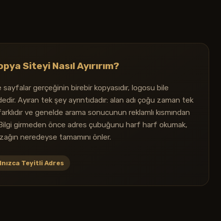
pya Siteyi Nasıl Ayırırım?
 sayfalar gerçeğinin birebir kopyasıdır, logosu bile
dedir. Ayıran tek şey ayrıntıdadır: alan adı çoğu zaman tek
farklıdır ve genelde arama sonucunun reklamlı kısmından
. Bilgi girmeden önce adres çubuğunu harf harf okumak,
zağın neredeyse tamamını önler.
lnızca Teyitli Adres