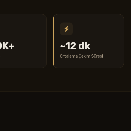
0K+
~12 dk
e
Ortalama Çekim Süresi