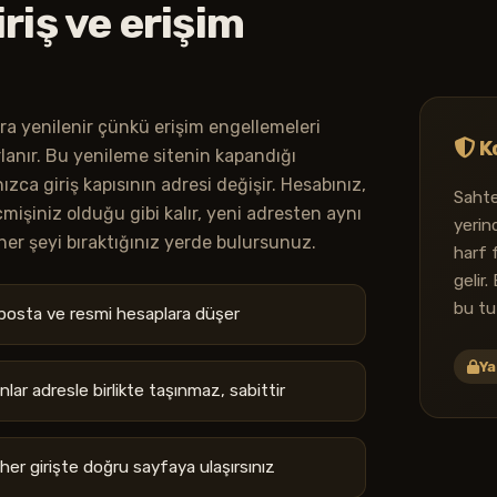
riş ve erişim
ıra yenilenir çünkü erişim engellemeleri
Ko
rarlanır. Bu yenileme sitenin kapandığı
zca giriş kapısının adresi değişir. Hesabınız,
Sahte
işiniz olduğu gibi kalır, yeni adresten aynı
yerin
 her şeyi bıraktığınız yerde bulursunuz.
harf 
gelir
bu tu
posta ve resmi hesaplara düşer
Ya
lar adresle birlikte taşınmaz, sabittir
her girişte doğru sayfaya ulaşırsınız