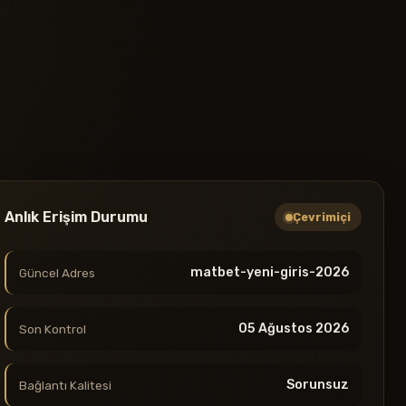
Anlık Erişim Durumu
Çevrimiçi
matbet-yeni-giris-2026
Güncel Adres
05 Ağustos 2026
Son Kontrol
Sorunsuz
Bağlantı Kalitesi