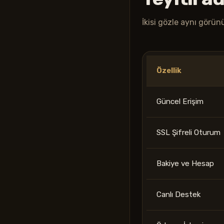
İkisi gözle aynı görün
Özellik
Güncel Erişim
SSL Şifreli Oturum
Bakiye ve Hesap
Canlı Destek