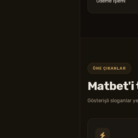
Ödeme İşlemi
ÖNE ÇIKANLAR
Matbet'i 
Gösterişli sloganlar y