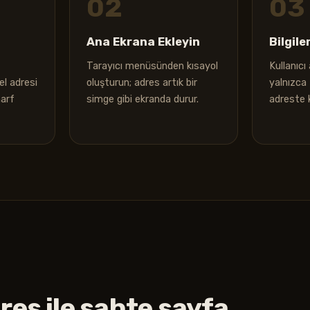
02
03
Ana Ekrana Ekleyin
Bilgile
Tarayıcı menüsünden kısayol
Kullanıcı
l adresi
oluşturun; adres artık bir
yalnızca 
harf
simge gibi ekranda durur.
adreste k
dres ile sahte sayfa