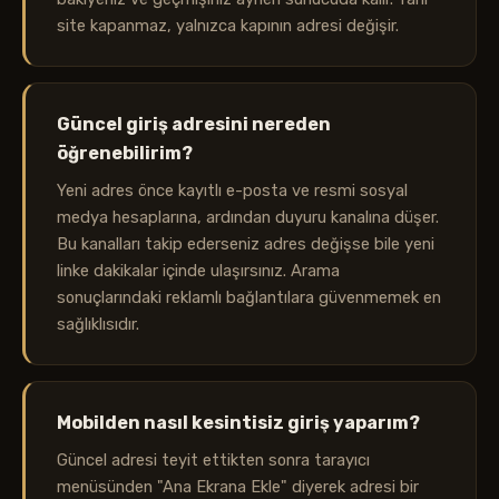
site kapanmaz, yalnızca kapının adresi değişir.
Güncel giriş adresini nereden
öğrenebilirim?
Yeni adres önce kayıtlı e-posta ve resmi sosyal
medya hesaplarına, ardından duyuru kanalına düşer.
Bu kanalları takip ederseniz adres değişse bile yeni
linke dakikalar içinde ulaşırsınız. Arama
sonuçlarındaki reklamlı bağlantılara güvenmemek en
sağlıklısıdır.
Mobilden nasıl kesintisiz giriş yaparım?
Güncel adresi teyit ettikten sonra tarayıcı
menüsünden "Ana Ekrana Ekle" diyerek adresi bir