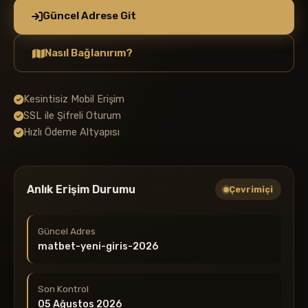
Güncel Adrese Git
Nasıl Bağlanırım?
Kesintisiz Mobil Erişim
SSL ile Şifreli Oturum
Hızlı Ödeme Altyapısı
Anlık Erişim Durumu
Çevrimiçi
Güncel Adres
matbet-yeni-giris-2026
Son Kontrol
05 Ağustos 2026