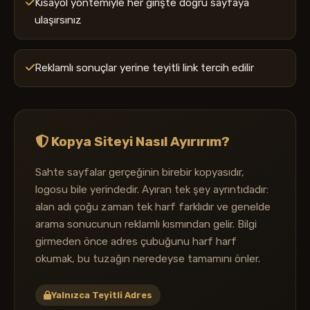
Kısayol yöntemiyle her girişte doğru sayfaya
ulaşırsınız
Reklamlı sonuçlar yerine teyitli link tercih edilir
Kopya Siteyi Nasıl Ayırırım?
Sahte sayfalar gerçeğinin birebir kopyasıdır,
logosu bile yerindedir. Ayıran tek şey ayrıntıdadır:
alan adı çoğu zaman tek harf farklıdır ve genelde
arama sonucunun reklamlı kısmından gelir. Bilgi
girmeden önce adres çubuğunu harf harf
okumak, bu tuzağın neredeyse tamamını önler.
Yalnızca Teyitli Adres