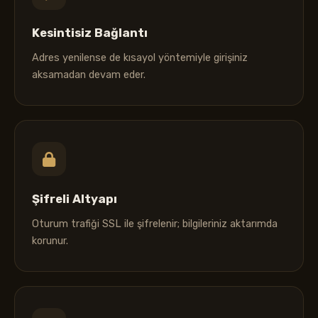
Kesintisiz Bağlantı
Adres yenilense de kısayol yöntemiyle girişiniz
aksamadan devam eder.
Şifreli Altyapı
Oturum trafiği SSL ile şifrelenir; bilgileriniz aktarımda
korunur.