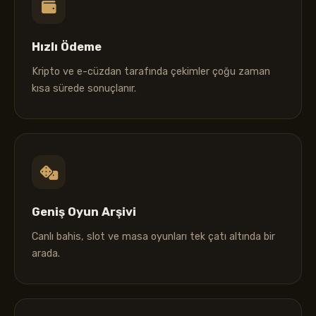
Hızlı Ödeme
Kripto ve e-cüzdan tarafında çekimler çoğu zaman
kısa sürede sonuçlanır.
Geniş Oyun Arşivi
Canlı bahis, slot ve masa oyunları tek çatı altında bir
arada.