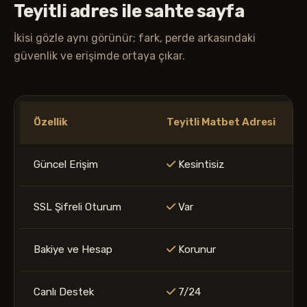
Teyitli adres ile sahte sayfa
İkisi gözle aynı görünür; fark, perde arkasındaki
güvenlik ve erişimde ortaya çıkar.
Özellik
Teyitli Matbet Adresi
Güncel Erişim
Kesintisiz
SSL Şifreli Oturum
Var
Bakiye ve Hesap
Korunur
Canlı Destek
7/24