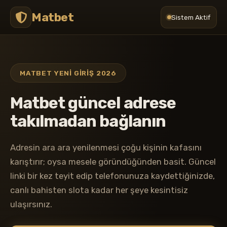
Matbet
Sistem Aktif
MATBET YENI GIRIŞ 2026
Matbet güncel adrese
takılmadan bağlanın
Adresin ara ara yenilenmesi çoğu kişinin kafasını
karıştırır; oysa mesele göründüğünden basit. Güncel
linki bir kez teyit edip telefonunuza kaydettiğinizde,
canlı bahisten slota kadar her şeye kesintisiz
ulaşırsınız.