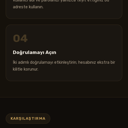
Kullanıcı adı ve parolanızı yalnızca teyit ettiğiniz bu
adreste kullanın.
04
Doğrulamayı Açın
İki adımlı doğrulamayı etkinleştirin; hesabınız ekstra bir
kilitle korunur.
KARŞILAŞTIRMA