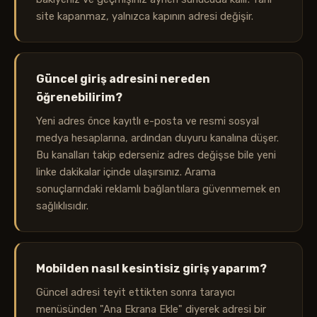
site kapanmaz, yalnızca kapının adresi değişir.
Güncel giriş adresini nereden
öğrenebilirim?
Yeni adres önce kayıtlı e-posta ve resmi sosyal
medya hesaplarına, ardından duyuru kanalına düşer.
Bu kanalları takip ederseniz adres değişse bile yeni
linke dakikalar içinde ulaşırsınız. Arama
sonuçlarındaki reklamlı bağlantılara güvenmemek en
sağlıklısıdır.
Mobilden nasıl kesintisiz giriş yaparım?
Güncel adresi teyit ettikten sonra tarayıcı
menüsünden "Ana Ekrana Ekle" diyerek adresi bir