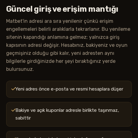
Güncel giriş ve erişim mantığı
Matbet'in adresi ara sıra yenilenir çünkü erişim
engellemeleri belirli aralıklarla tekrarlanır. Bu yenileme
sitenin kapandığı anlamına gelmez; yalnızca giriş
kapısının adresi değişir. Hesabınız, bakiyeniz ve oyun
geçmişiniz olduğu gibi kalır, yeni adresten aynı
bilgilerle girdiğinizde her şeyi bıraktığınız yerde
bulursunuz.
Yeni adres önce e-posta ve resmi hesaplara düşer
Bakiye ve açık kuponlar adresle birlikte taşınmaz,
sabittir