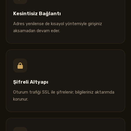
Kesintisiz Bağlantı
Adres yenilense de kısayol yöntemiyle girişiniz
aksamadan devam eder.
Şifreli Altyapı
Oturum trafiği SSL ile şifrelenir; bilgileriniz aktarımda
korunur.