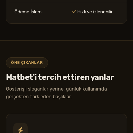
Ödeme İşlemi
Hızlı ve izlenebilir
ÖNE ÇIKANLAR
Matbet'i tercih ettiren yanlar
Gösterişli sloganlar yerine, günlük kullanımda
gerçekten fark eden başlıklar.