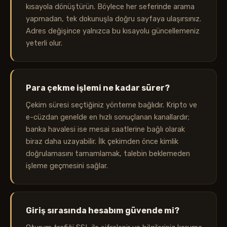
kısayola dönüştürün. Böylece her seferinde arama
yapmadan, tek dokunuşla doğru sayfaya ulaşırsınız.
Adres değişince yalnızca bu kısayolu güncellemeniz
yeterli olur.
Para çekme işlemi ne kadar sürer?
Çekim süresi seçtiğiniz yönteme bağlıdır. Kripto ve
e-cüzdan genelde en hızlı sonuçlanan kanallardır;
banka havalesi ise mesai saatlerine bağlı olarak
biraz daha uzayabilir. İlk çekimden önce kimlik
doğrulamasını tamamlamak, talebin beklemeden
işleme geçmesini sağlar.
Giriş sırasında hesabım güvende mi?