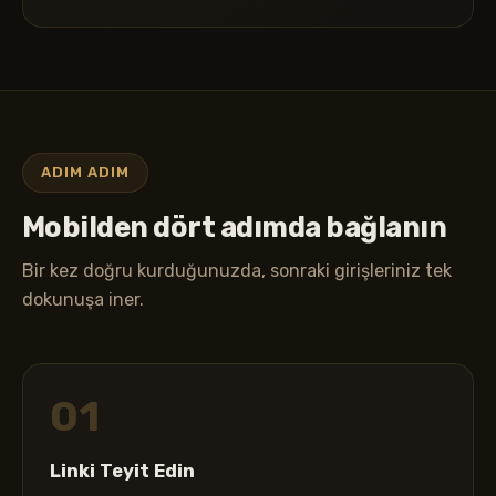
ADIM ADIM
Mobilden dört adımda bağlanın
Bir kez doğru kurduğunuzda, sonraki girişleriniz tek
dokunuşa iner.
01
Linki Teyit Edin