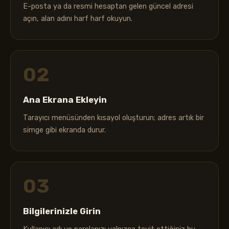
E-posta ya da resmi hesaptan gelen güncel adresi
açın, alan adını harf harf okuyun.
02
Ana Ekrana Ekleyin
Tarayıcı menüsünden kısayol oluşturun; adres artık bir
simge gibi ekranda durur.
03
Bilgilerinizle Girin