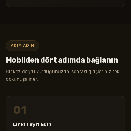
ADIM ADIM
Mobilden dört adımda bağlanın
Bir kez doğru kurduğunuzda, sonraki girişleriniz tek
dokunuşa iner.
01
Linki Teyit Edin