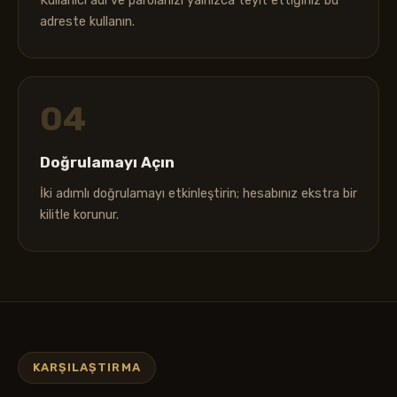
Kullanıcı adı ve parolanızı yalnızca teyit ettiğiniz bu
adreste kullanın.
04
Doğrulamayı Açın
İki adımlı doğrulamayı etkinleştirin; hesabınız ekstra bir
kilitle korunur.
KARŞILAŞTIRMA