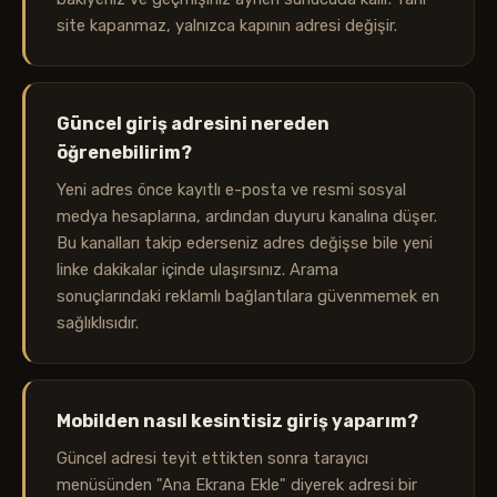
site kapanmaz, yalnızca kapının adresi değişir.
Güncel giriş adresini nereden
öğrenebilirim?
Yeni adres önce kayıtlı e-posta ve resmi sosyal
medya hesaplarına, ardından duyuru kanalına düşer.
Bu kanalları takip ederseniz adres değişse bile yeni
linke dakikalar içinde ulaşırsınız. Arama
sonuçlarındaki reklamlı bağlantılara güvenmemek en
sağlıklısıdır.
Mobilden nasıl kesintisiz giriş yaparım?
Güncel adresi teyit ettikten sonra tarayıcı
menüsünden "Ana Ekrana Ekle" diyerek adresi bir