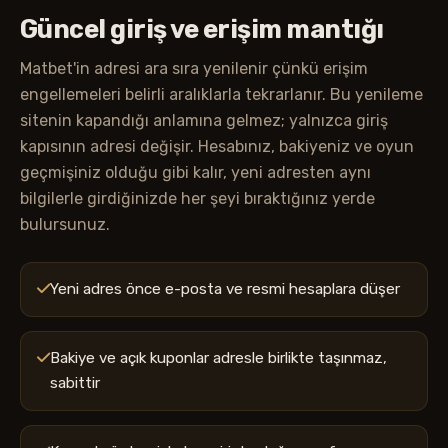
Güncel giriş ve erişim mantığı
Matbet'in adresi ara sıra yenilenir çünkü erişim
engellemeleri belirli aralıklarla tekrarlanır. Bu yenileme
sitenin kapandığı anlamına gelmez; yalnızca giriş
kapısının adresi değişir. Hesabınız, bakiyeniz ve oyun
geçmişiniz olduğu gibi kalır, yeni adresten aynı
bilgilerle girdiğinizde her şeyi bıraktığınız yerde
bulursunuz.
Yeni adres önce e-posta ve resmi hesaplara düşer
Bakiye ve açık kuponlar adresle birlikte taşınmaz,
sabittir