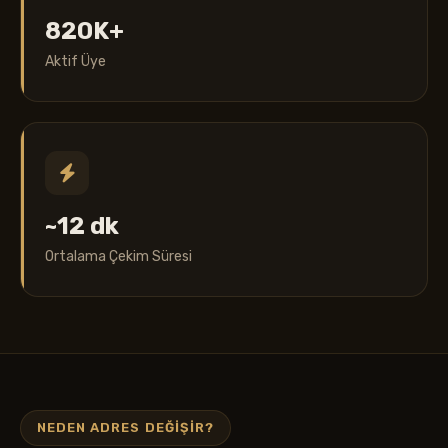
820K+
Aktif Üye
~12 dk
Ortalama Çekim Süresi
NEDEN ADRES DEĞIŞIR?