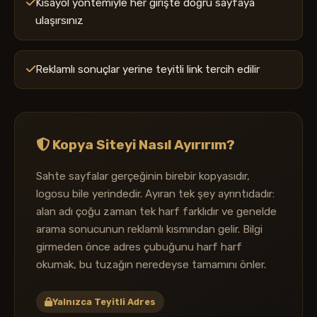
Kısayol yöntemiyle her girişte doğru sayfaya
ulaşırsınız
Reklamlı sonuçlar yerine teyitli link tercih edilir
Kopya Siteyi Nasıl Ayırırım?
Sahte sayfalar gerçeğinin birebir kopyasıdır,
logosu bile yerindedir. Ayıran tek şey ayrıntıdadır:
alan adı çoğu zaman tek harf farklıdır ve genelde
arama sonucunun reklamlı kısmından gelir. Bilgi
girmeden önce adres çubuğunu harf harf
okumak, bu tuzağın neredeyse tamamını önler.
Yalnızca Teyitli Adres