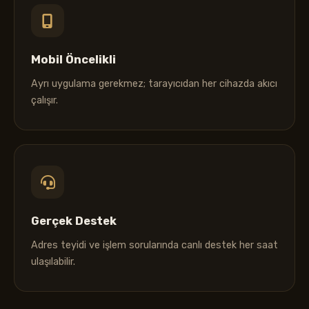
Mobil Öncelikli
Ayrı uygulama gerekmez; tarayıcıdan her cihazda akıcı
çalışır.
Gerçek Destek
Adres teyidi ve işlem sorularında canlı destek her saat
ulaşılabilir.