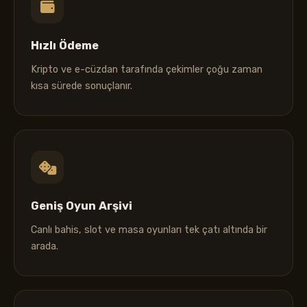
Hızlı Ödeme
Kripto ve e-cüzdan tarafında çekimler çoğu zaman
kısa sürede sonuçlanır.
Geniş Oyun Arşivi
Canlı bahis, slot ve masa oyunları tek çatı altında bir
arada.